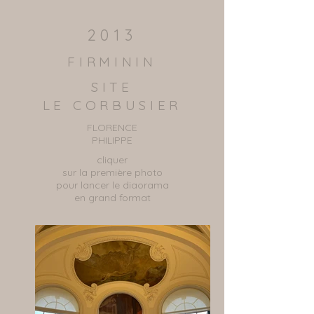
2013
FIRMININ
SITE
LE CORBUSIER
FLORENCE
PHILIPPE
cliquer
sur la première photo
pour lancer le diaorama
en grand format