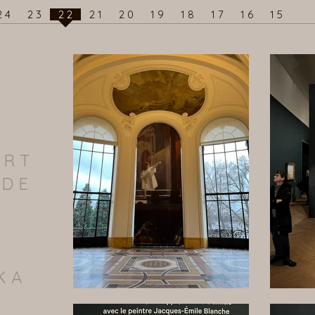
2 4
2 3
2 2
2 1
2 0
1 9
1 8
1 7
1 6
1 5
ART
 DE
KA